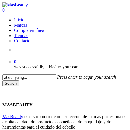
Skip
to
0
main
Menu
Inicio
content
Marcas
Compra en línea
Tiendas
Contacto
facebook
instagram
whatsapp
0
was successfully added to your cart.
Press enter to begin your search
Search
Close
Search
MASBEAUTY
MasBeauty
es distribuidor de una selección de marcas profesionales
de alta calidad, de productos cosméticos, de maquillaje y de
herramientas para el cuidado del cabello.