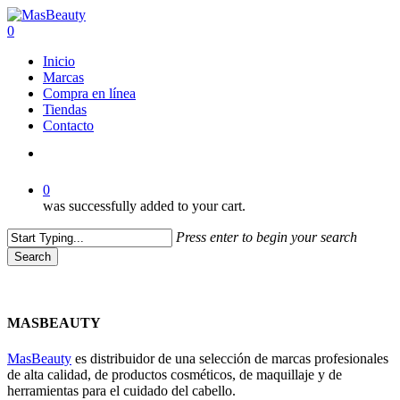
Skip
to
0
main
Menu
Inicio
content
Marcas
Compra en línea
Tiendas
Contacto
facebook
instagram
whatsapp
0
was successfully added to your cart.
Press enter to begin your search
Search
Close
Search
MASBEAUTY
MasBeauty
es distribuidor de una selección de marcas profesionales
de alta calidad, de productos cosméticos, de maquillaje y de
herramientas para el cuidado del cabello.