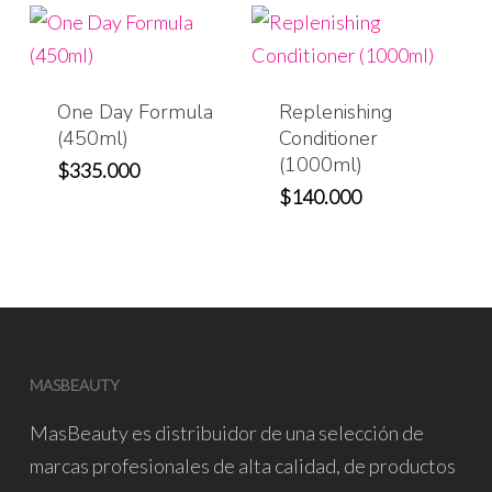
One Day Formula
Replenishing
(450ml)
Conditioner
(1000ml)
$
335.000
$
140.000
MASBEAUTY
MasBeauty
es distribuidor de una selección de
marcas profesionales de alta calidad, de productos