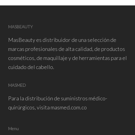
MASBEAUTY
MasBeauty
es distribuidor de una selección de
marcas profesionales de alta calidad, de productos
cosméticos, de maquillaje y de herramientas para el
cuidado del cabello.
MASMED
Para la distribución de suministros médico-
quirúrgicos, visita
masmed.com.co
Menu