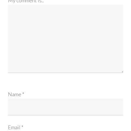
My comment is..
Name
*
Email
*