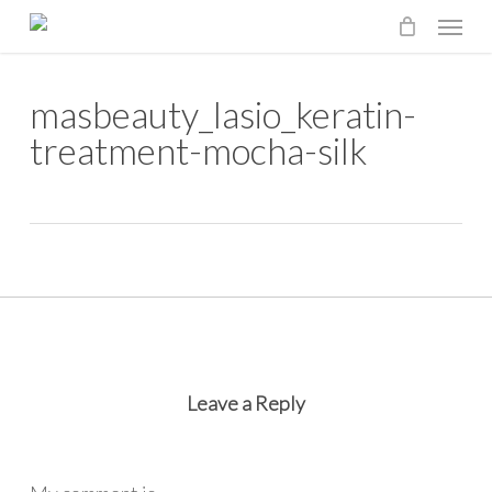
Menu
Skip
to
main
masbeauty_lasio_keratin-
content
treatment-mocha-silk
Leave a Reply